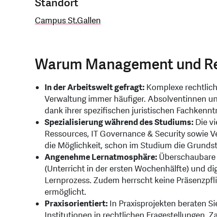
Standort
Campus St.Gallen
Warum Management und Re
In der Arbeitswelt gefragt:
Komplexe rechtliche
Verwaltung immer häufiger. Absolventinnen u
dank ihrer spezifischen juristischen Fachkennt
Spezialisierung während des Studiums:
Die v
Ressources, IT Governance & Security sowie V
die Möglichkeit, schon im Studium die Grunds
Angenehme Lernatmosphäre:
Überschaubare K
(Unterricht in der ersten Wochenhälfte) und dig
Lernprozess. Zudem herrscht keine Präsenzpfl
ermöglicht.
Praxisorientiert:
In Praxisprojekten beraten S
Institutionen in rechtlichen Fragestellungen. Z