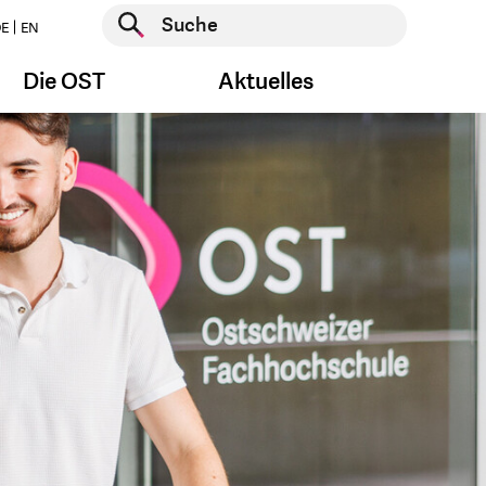
Suche starten
E
EN
Suche starten
Die OST
Aktuelles