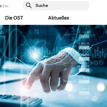
Suche starten
E
EN
Suche starten
Die OST
Aktuelles