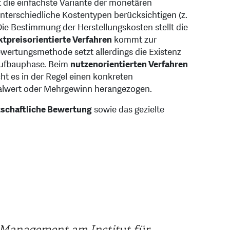
t die einfachste Variante der monetären
unterschiedliche Kostentypen berücksichtigen (z.
e Be­stim­mung der Herstellungskosten stellt die
tpreisorientierte Verfahren
kommt zur
wertungsmethode setzt allerdings die Existenz
 Aufbauphase. Beim
nutzenorientierten Verfahren
ht es in der Regel einen konkreten
ualwert oder Mehrgewinn herangezogen.
tschaftliche Bewertung
sowie das gezielte
es Management am Institut für