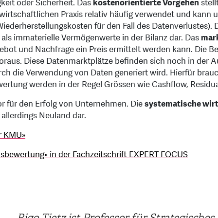
gkeit oder Sicherheit. Das
kostenorientierte Vorgehen
stell
wirtschaftlichen Praxis relativ häufig verwendet und kann 
ederherstellungskosten für den Fall des Datenverlustes). Di
 als immaterielle Vermögenwerte in der Bilanz dar. Das
mark
ot und Nachfrage ein Preis ermittelt werden kann. Die Be
voraus. Diese Datenmarktplätze befinden sich noch in der
rch die Verwendung von Daten generiert wird. Hierfür brauc
wer­tung werden in der Regel Grössen wie Cashflow, Resid
tor für den Erfolg von Unternehmen. Die
systematische wir
allerdings Neuland dar.
ür KMU»
ensbewertung» in der Fachzeitschrift EXPERT FOCUS
Rigo Tietz ist Professor für Strategisch