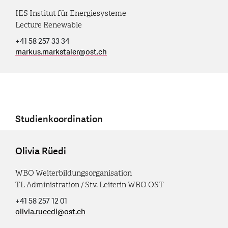
IES Institut für Energiesysteme
Lecture Renewable
+41 58 257 33 34
markus.markstaler
@
ost.ch
Studienkoordination
Olivia Rüedi
WBO Weiterbildungsorganisation
TL Administration / Stv. Leiterin WBO OST
+41 58 257 12 01
olivia.rueedi
@
ost.ch