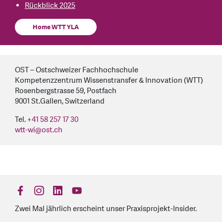
Rückblick 2025
Home WTT YLA
OST – Ostschweizer Fachhochschule
Kompetenzzentrum Wissenstransfer & Innovation (WTT)
Rosenbergstrasse 59, Postfach
9001 St.Gallen, Switzerland
Tel.
+41 58 257 17 30
wtt-wi
@
ost.ch
find us on: facebook
find us on: instagram
find us on: linkedin
find us on: youtube
Zwei Mal jährlich erscheint unser Praxisprojekt-Insider.