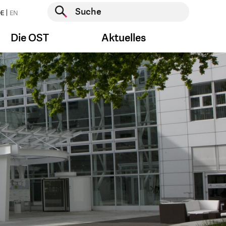
Suche starten
E
EN
Suche starten
Die OST
Aktuelles