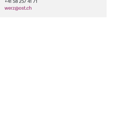
+41 58 257 41 71
werz
@
ost.ch