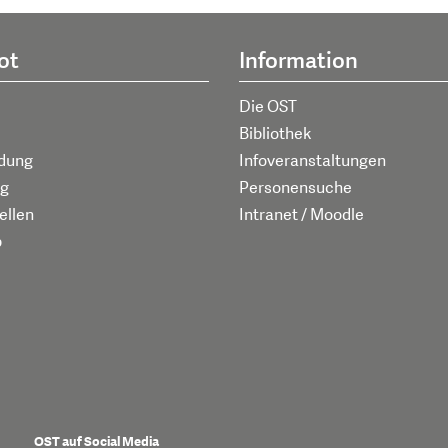
ot
Information
Die OST
Bibliothek
ldung
Infoveranstaltungen
g
Personensuche
ellen
Intranet / Moodle
p
OST auf Social Media