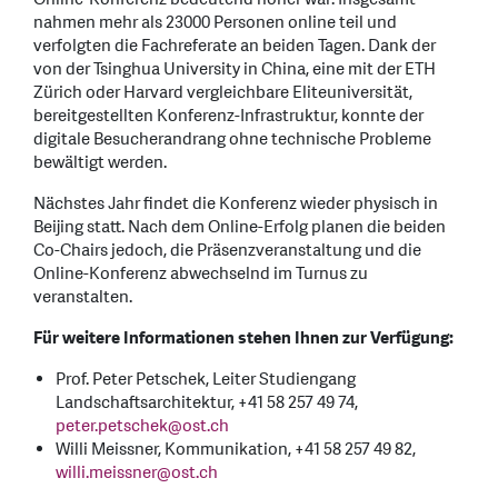
nahmen mehr als 23000 Personen online teil und
verfolgten die Fachreferate an beiden Tagen. Dank der
von der Tsinghua University in China, eine mit der ETH
Zürich oder Harvard vergleichbare Eliteuniversität,
bereitgestellten Konferenz-Infrastruktur, konnte der
digitale Besucherandrang ohne technische Probleme
bewältigt werden.
Nächstes Jahr findet die Konferenz wieder physisch in
Beijing statt. Nach dem Online-Erfolg planen die beiden
Co-Chairs jedoch, die Präsenzveranstaltung und die
Online-Konferenz abwechselnd im Turnus zu
veranstalten.
Für weitere Informationen stehen Ihnen zur Verfügung:
Prof. Peter Petschek, Leiter Studiengang
Landschaftsarchitektur, +41 58 257 49 74,
peter.petschek
@
ost.ch
Willi Meissner, Kommunikation, +41 58 257 49 82,
willi.meissner
@
ost.ch