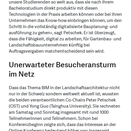
unsere Studierenden so weit aus, dass sie nach ihrem
Bachelorstudium direkt produktiv mit diesen
Technologien in der Praxis arbeiten können oder bei ihren
Unternehmen das Know-how einbringen können, um den
Schritt in die vollständig digitalisierte Bauplanung- und
ausführung zu gehen», sagt Petschek. Er ist überzeugt,
dass die Fähigkeit, digital zu arbeiten, für Gartenbau- und
Landschaftsbauunternehmen künftig bei
Auftragsvergaben matchentscheidend sein wird.
Unerwarteter Besucheransturm
im Netz
Dass das Thema BIM in der Landschaftsarchitektur nicht
nur in der Schweiz sondern weltweit aktuell ist, wussten
die beiden verantwortlichen Co-Chairs Peter Petschek
(OST) und Yong Guo (Tsinghua University). Sie rechneten
am Samstag und Sonntag insgesamt mit rund 1000
Teilnehmerinnen und Teilnehmern. Schon bei
Konferenzbeginn zeigte sich, dass das Interesse an der
Online-Konferenz bedeutend höher war: Insgesamt