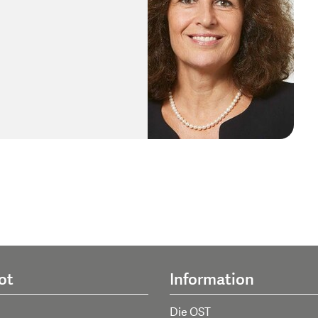
ot
Information
Die OST