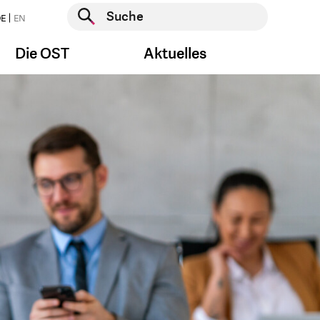
Suche starten
E
EN
Suche starten
Die OST
Aktuelles