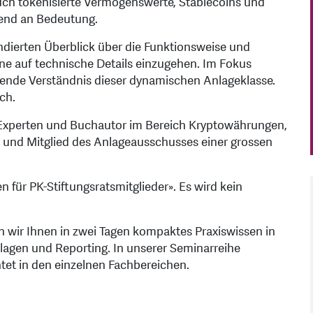
ch tokenisierte Vermögenswerte, Stablecoins und
end an Bedeutung.
dierten Überblick über die Funktionsweise und
e auf technische Details einzugehen. Im Fokus
gende Verständnis dieser dynamischen Anlageklasse.
ch.
 Experten und Buchautor im Bereich Kryptowährungen,
at und Mitglied des Anlageausschusses einer grossen
n für PK-Stiftungsratsmitglieder». Es wird kein
n wir Ihnen in zwei Tagen kompaktes Praxiswissen in
agen und Reporting. In unserer Seminarreihe
htet in den einzelnen Fachbereichen.