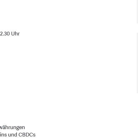
12.30 Uhr
owährungen
oins und CBDCs