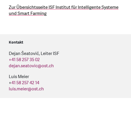
Zur Übersichtsseite ISF Institut für Intelligente Systeme
und Smart Farming
Kontakt
Dejan Šeatović, Leiter ISF
+41 58 257 35 02
dejan.seatovic
@
ost.ch
Luis Meier
+
41 58 257 42 14
luis.meier
@
ost.ch