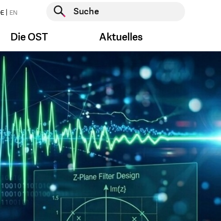
Suche starten
E
EN
Suche starten
Die OST
Aktuelles