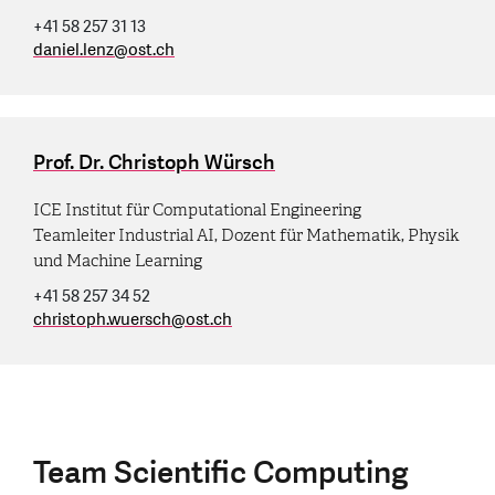
+41 58 257 31 13
daniel.lenz
@
ost.ch
Prof. Dr. Christoph Würsch
ICE Institut für Computational Engineering
Teamleiter Industrial AI, Dozent für Mathematik, Physik
und Machine Learning
+41 58 257 34 52
christoph.wuersch
@
ost.ch
Team Scientific Computing