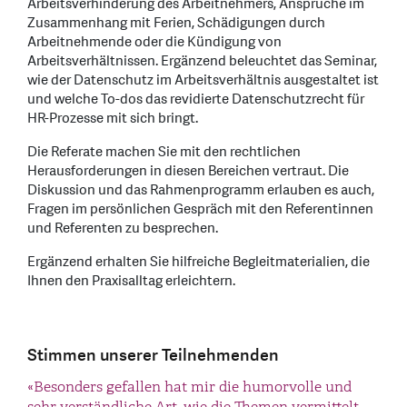
Arbeitsverhinderung des Arbeitnehmers, Ansprüche im
Zusammenhang mit Ferien, Schädigungen durch
Arbeitnehmende oder die Kündigung von
Arbeitsverhältnissen. Ergänzend beleuchtet das Seminar,
wie der Datenschutz im Arbeitsverhältnis ausgestaltet ist
und welche To-dos das revidierte Datenschutzrecht für
HR-Prozesse mit sich bringt.
Die Referate machen Sie mit den rechtlichen
Herausforderungen in diesen Bereichen vertraut. Die
Diskussion und das Rahmenprogramm erlauben es auch,
Fragen im persönlichen Gespräch mit den Referentinnen
und Referenten zu besprechen.
Ergänzend erhalten Sie hilfreiche Begleitmaterialien, die
Ihnen den Praxisalltag erleichtern.
Stimmen unserer Teilnehmenden
«Hätte auch einen ganzen Tag gehen können - sehr
«Besonders gefallen hat mir die humorvolle und
«Die Beantwortung vieler Fragen aus dem
gute und interessante Inputs. Man hört euch gerne
sehr verständliche Art, wie die Themen vermittelt
Praxisalltag war sehr hilfreich. Die Beispiele aller