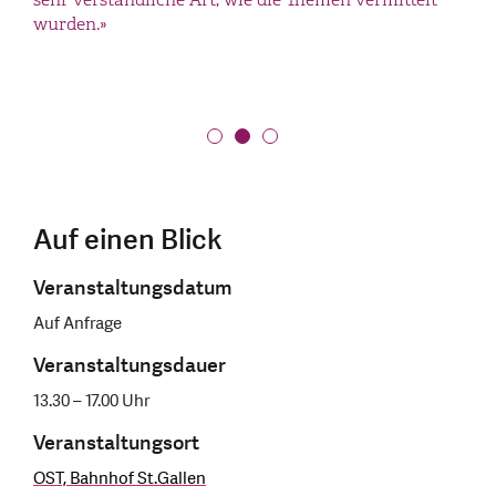
zu und lernt Neues. DANKE!»
wurden.»
Anwesenden waren spannend und lehrreich.»
Auf einen Blick
Veranstaltungsdatum
Auf Anfrage
Veranstaltungsdauer
13.30 – 17.00 Uhr
Veranstaltungsort
OST, Bahnhof St.Gallen