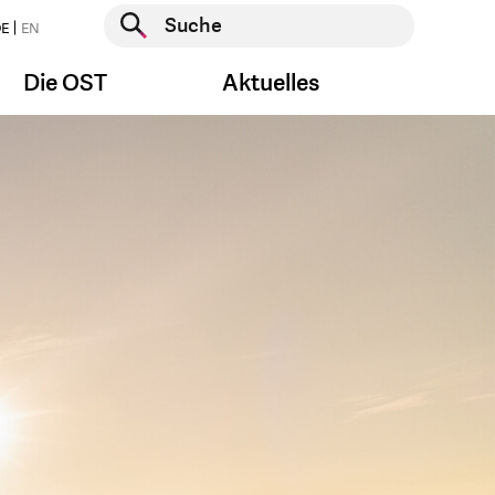
Suche starten
E
EN
Suche starten
Die OST
Aktuelles