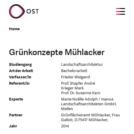
Home
Grünkonzepte Mühlacker
Studiengang
Landschaftsarchitektur
Art der Arbeit
Bachelorarbeit
Verfasser/in
Frieder Weigand
Referent/in
Prof. Stapfer André
Krieger Mark
Prof. Dr. Susanne Karn
Experte
Marie-Noëlle Adolph / manoa
Landschaftsarchitekten GmbH,
Meilen
Partner
Grünflächenamt Mühlacker, Frau
Gallob, D-75417 Mühlacker,
Jahr
2014