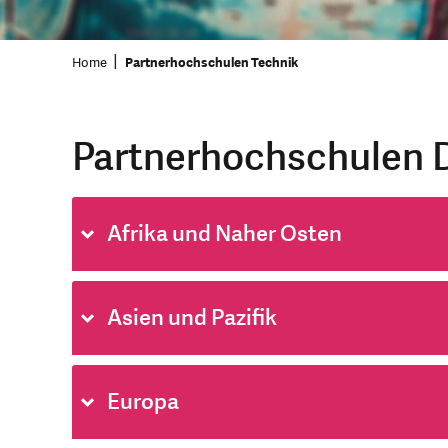
Home
Partnerhochschulen Technik
Partnerhochschulen 
Afrika und Naher Osten
Asien und Pazifik
Europa