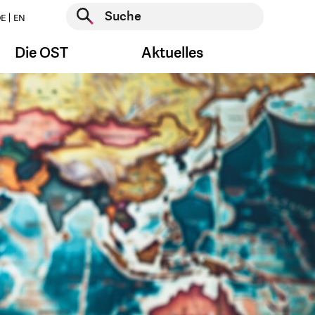
Suche starten
E
EN
Suche starten
Die OST
Aktuelles