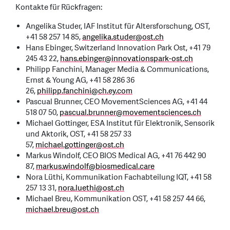
Kontakte für Rückfragen:
Angelika Studer, IAF Institut für Altersforschung, OST,
+41 58 257 14 85,
angelika.studer
@
ost.ch
Hans Ebinger, Switzerland Innovation Park Ost, +41 79
245 43 22,
hans.ebinger
@
innovationspark-ost.ch
Philipp Fanchini, Manager Media & Communications,
Ernst & Young AG, +41 58 286 36
26,
philipp.fanchini
@
ch.ey.com
Pascual Brunner, CEO MovementSciences AG, +41 44
518 07 50,
pascual.brunner
@
movementsciences.ch
Michael Gottinger, ESA Institut für Elektronik, Sensorik
und Aktorik, OST, +41 58 257 33
57,
michael.gottinger
@
ost.ch
Markus Windolf, CEO BIOS Medical AG, +41 76 442 90
87,
markus.windolf
@
biosmedical.care
Nora Lüthi, Kommunikation Fachabteilung IQT, +41 58
257 13 31,
nora.luethi
@
ost.ch
Michael Breu, Kommunikation OST, +41 58 257 44 66,
michael.breu
@
ost.ch