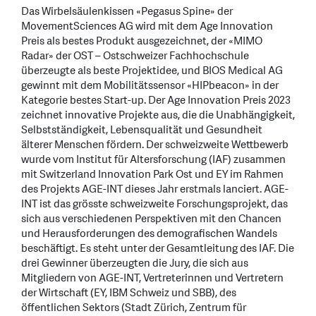
Das Wirbelsäulenkissen «Pegasus Spine» der
MovementSciences AG wird mit dem Age Innovation
Preis als bestes Produkt ausgezeichnet, der «MIMO
Radar» der OST – Ostschweizer Fachhochschule
überzeugte als beste Projektidee, und BIOS Medical AG
gewinnt mit dem Mobilitätssensor «HIPbeacon» in der
Kategorie bestes Start-up. Der Age Innovation Preis 2023
zeichnet innovative Projekte aus, die die Unabhängigkeit,
Selbstständigkeit, Lebensqualität und Gesundheit
älterer Menschen fördern. Der schweizweite Wettbewerb
wurde vom Institut für Altersforschung (IAF) zusammen
mit Switzerland Innovation Park Ost und EY im Rahmen
des Projekts AGE-INT dieses Jahr erstmals lanciert. AGE-
INT ist das grösste schweizweite Forschungsprojekt, das
sich aus verschiedenen Perspektiven mit den Chancen
und Herausforderungen des demografischen Wandels
beschäftigt. Es steht unter der Gesamtleitung des IAF. Die
drei Gewinner überzeugten die Jury, die sich aus
Mitgliedern von AGE-INT, Vertreterinnen und Vertretern
der Wirtschaft (EY, IBM Schweiz und SBB), des
öffentlichen Sektors (Stadt Zürich, Zentrum für