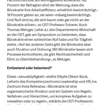
Fachhochschule, am Montagabend einleitend. «82
Prozent der Befragten sind der Meinung, dass die
Bürokratie ihre Arbeitseffizienz ‹erheblich beeinträchtigt›.
18 Prozent geben an, sie seien ‹mässig beeinträchtigt›.
Und Null sind es, die sich kaum oder gar nicht an der
Bürokratie stören», so OST-Professor Scherer. Auch
Thomas Metzger, Leiter a.i. des Departements Wirtschaft
an der OST, gab am Symposium zu bedenken, dass
Bürokratie einen schlechten Ruf habe und für Trägheit
stehe. «Auf der anderen Seite gibt die Bürokratie aber
auch Struktur und Ordnung. Mit Bürokratie lassen sich
Prozesse kontrollieren, sie gibt Rechtssicherheit und
führt zu Gleichbehandlung», so Metzger.
Entlastend oder belastend?
Diese «Janusköpfigkeit» stellte Sibylle Olbert-Bock,
Leiterin des Kompetenzzentrums Leadership und HR, ins
Zentrum ihres Referates. «Bürokratie ist eine
organisatorische Struktur und ein System von Regeln,
Verfahren und Hierarchien, um komplexe Aufgaben zu
verwalten oder zu regeln», erklärte die OST-Professorin.