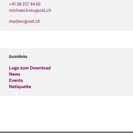
+41 58 257 44 66
michael.breu
@
ost.ch
medien
@
ost.ch
Quicklinks
Logo zum Download
News
Events
Netiquette