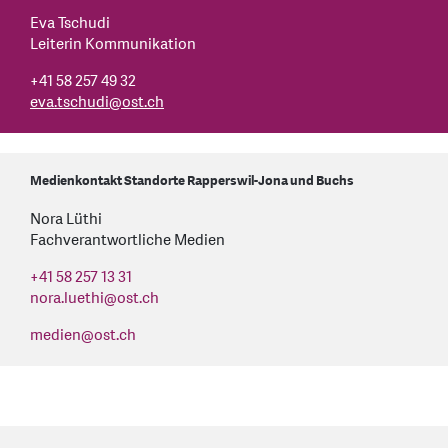
Eva Tschudi
Leiterin Kommunikation
+41 58 257 49 32
eva.tschudi
@
ost.ch
Medienkontakt Standorte Rapperswil-Jona und Buchs
Nora Lüthi
Fachverantwortliche Medien
+41 58 257 13 31
nora.luethi
@
ost.ch
medien
@
ost.ch