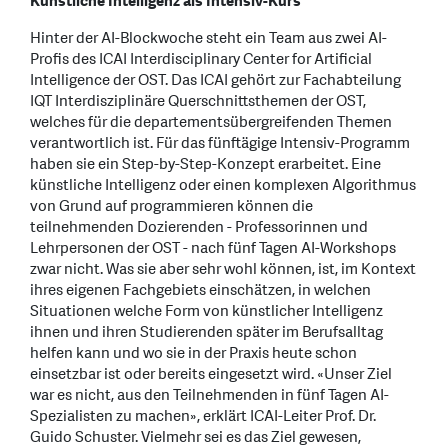
Künstliche Intelligenz als Intensiv-Kurs
Hinter der AI-Blockwoche steht ein Team aus zwei AI-
Profis des ICAI Interdisciplinary Center for Artificial
Intelligence der OST. Das ICAI gehört zur Fachabteilung
IQT Interdisziplinäre Querschnittsthemen der OST,
welches für die departementsübergreifenden Themen
verantwortlich ist. Für das fünftägige Intensiv-Programm
haben sie ein Step-by-Step-Konzept erarbeitet. Eine
künstliche Intelligenz oder einen komplexen Algorithmus
von Grund auf programmieren können die
teilnehmenden Dozierenden - Professorinnen und
Lehrpersonen der OST - nach fünf Tagen AI-Workshops
zwar nicht. Was sie aber sehr wohl können, ist, im Kontext
ihres eigenen Fachgebiets einschätzen, in welchen
Situationen welche Form von künstlicher Intelligenz
ihnen und ihren Studierenden später im Berufsalltag
helfen kann und wo sie in der Praxis heute schon
einsetzbar ist oder bereits eingesetzt wird. «Unser Ziel
war es nicht, aus den Teilnehmenden in fünf Tagen AI-
Spezialisten zu machen», erklärt ICAI-Leiter Prof. Dr.
Guido Schuster. Vielmehr sei es das Ziel gewesen,