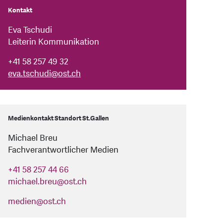
Kontakt
Eva Tschudi
Leiterin Kommunikation
+41 58 257 49 32
eva.tschudi
@
ost.ch
Medienkontakt Standort St.Gallen
Michael Breu
Fachverantwortlicher Medien
+41 58 257 44 66
michael.breu
@
ost.ch
medien
@
ost.ch