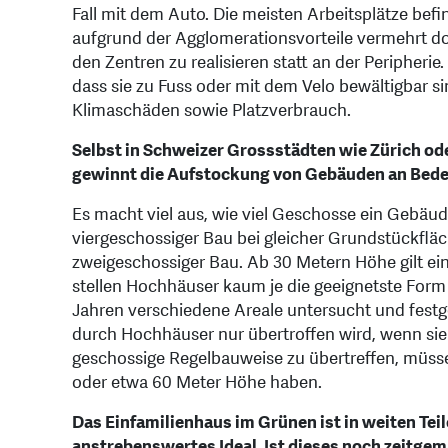
Fall mit dem Auto. Die meisten Arbeitsplätze befi
aufgrund der Agglomerationsvorteile vermehrt do
den Zentren zu realisieren statt an der Peripherie.
dass sie zu Fuss oder mit dem Velo bewältigbar si
Klimaschäden sowie Platzverbrauch.
Selbst in Schweizer Grossstädten wie Zürich od
gewinnt die Aufstockung von Gebäuden an Bed
Es macht viel aus, wie viel Geschosse ein Gebäude
viergeschossiger Bau bei gleicher Grundstückfläc
zweigeschossiger Bau. Ab 30 Metern Höhe gilt ei
stellen Hochhäuser kaum je die geeignetste Form 
Jahren verschiedene Areale untersucht und festg
durch Hochhäuser nur übertroffen wird, wenn sie
geschossige Regelbauweise zu übertreffen, müs
oder etwa 60 Meter Höhe haben.
Das Einfamilienhaus im Grünen ist in weiten Tei
anstrebenswertes Ideal. Ist dieses noch zeitge