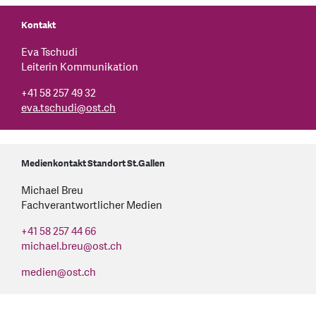
Kontakt
Eva Tschudi
Leiterin Kommunikation
+41 58 257 49 32
eva.tschudi
@
ost.ch
Medienkontakt Standort St.Gallen
Michael Breu
Fachverantwortlicher Medien
+41 58 257 44 66
michael.breu
@
ost.ch
medien
@
ost.ch