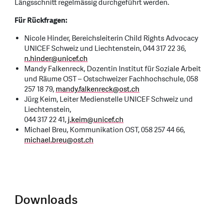
Längsschnitt regelmässig durchgeführt werden.
Für Rückfragen:
Nicole Hinder, Bereichsleiterin Child Rights Advocacy
UNICEF Schweiz und Liechtenstein, 044 317 22 36,
n.hinder
@
unicef.ch
Mandy Falkenreck, Dozentin Institut für Soziale Arbeit
und Räume OST – Ostschweizer Fachhochschule, 058
257 18 79,
mandy.falkenreck
@
ost.ch
Jürg Keim, Leiter Medienstelle UNICEF Schweiz und
Liechtenstein,
044 317 22 41,
j.keim
@
unicef.ch
Michael Breu, Kommunikation OST, 058 257 44 66,
michael.breu
@
ost.ch
Downloads