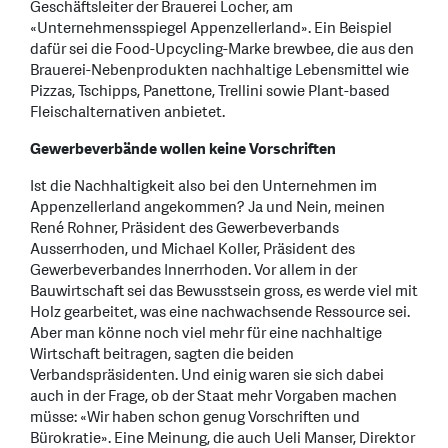
Geschäftsleiter der Brauerei Locher, am
«Unternehmensspiegel Appenzellerland». Ein Beispiel
dafür sei die Food-Upcycling-Marke brewbee, die aus den
Brauerei-Nebenprodukten nachhaltige Lebensmittel wie
Pizzas, Tschipps, Panettone, Trellini sowie Plant-based
Fleischalternativen anbietet.
Gewerbeverbände wollen keine Vorschriften
Ist die Nachhaltigkeit also bei den Unternehmen im
Appenzellerland angekommen? Ja und Nein, meinen
René Rohner, Präsident des Gewerbeverbands
Ausserrhoden, und Michael Koller, Präsident des
Gewerbeverbandes Innerrhoden. Vor allem in der
Bauwirtschaft sei das Bewusstsein gross, es werde viel mit
Holz gearbeitet, was eine nachwachsende Ressource sei.
Aber man könne noch viel mehr für eine nachhaltige
Wirtschaft beitragen, sagten die beiden
Verbandspräsidenten. Und einig waren sie sich dabei
auch in der Frage, ob der Staat mehr Vorgaben machen
müsse: «Wir haben schon genug Vorschriften und
Bürokratie». Eine Meinung, die auch Ueli Manser, Direktor