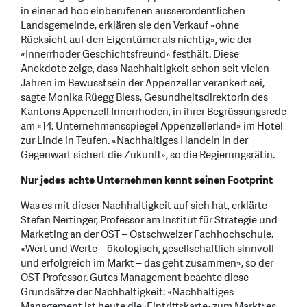
in einer ad hoc einberufenen ausserordentlichen
Landsgemeinde, erklären sie den Verkauf «ohne
Rücksicht auf den Eigentümer als nichtig», wie der
«Innerrhoder Geschichtsfreund» festhält. Diese
Anekdote zeige, dass Nachhaltigkeit schon seit vielen
Jahren im Bewusstsein der Appenzeller verankert sei,
sagte Monika Rüegg Bless, Gesundheitsdirektorin des
Kantons Appenzell Innerrhoden, in ihrer Begrüssungsrede
am «14. Unternehmensspiegel Appenzellerland» im Hotel
zur Linde in Teufen. «Nachhaltiges Handeln in der
Gegenwart sichert die Zukunft», so die Regierungsrätin.
Nur jedes achte Unternehmen kennt seinen Footprint
Was es mit dieser Nachhaltigkeit auf sich hat, erklärte
Stefan Nertinger, Professor am Institut für Strategie und
Marketing an der OST – Ostschweizer Fachhochschule.
«Wert und Werte – ökologisch, gesellschaftlich sinnvoll
und erfolgreich im Markt – das geht zusammen», so der
OST-Professor. Gutes Management beachte diese
Grundsätze der Nachhaltigkeit: «Nachhaltiges
Management ist heute die ‹Eintrittskarte› zum Markt; es