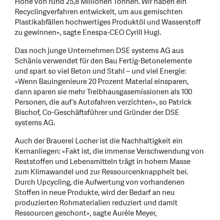
Höhe von rund 25,8 Millionen Tonnen. Wir haben ein
Recyclingverfahren entwickelt, um aus gemischten
Plastikabfällen hochwertiges Produktöl und Wasserstoff
zu gewinnen», sagte Enespa-CEO Cyrill Hugi.
Das noch junge Unternehmen DSE systems AG aus
Schänis verwendet für den Bau Fertig-Betonelemente
und spart so viel Beton und Stahl – und viel Energie:
«Wenn Bauingenieure 20 Prozent Material einsparen,
dann sparen sie mehr Treibhausgasemissionen als 100
Personen, die auf’s Autofahren verzichten», so Patrick
Bischof, Co-Geschäftsführer und Gründer der DSE
systems AG.
Auch der Brauerei Locher ist die Nachhaltigkeit ein
Kernanliegen: «Fakt ist, die immense Verschwendung von
Reststoffen und Lebensmitteln trägt in hohem Masse
zum Klimawandel und zur Ressourcenknappheit bei.
Durch Upcycling, die Aufwertung von vorhandenen
Stoffen in neue Produkte, wird der Bedarf an neu
produzierten Rohmaterialien reduziert und damit
Ressourcen geschont», sagte Aurèle Meyer,