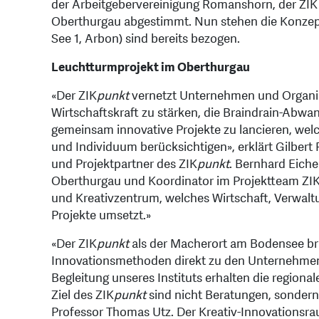
der Arbeitgebervereinigung Romanshorn, der ZIK
Oberthurgau abgestimmt. Nun stehen die Konzep
See 1, Arbon) sind bereits bezogen.
Leuchtturmprojekt im Oberthurgau
«Der ZIK
punkt
vernetzt Unternehmen und Organisa
Wirtschaftskraft zu stärken, die Braindrain-Ab
gemeinsam innovative Projekte zu lancieren, welc
und Individuum berücksichtigen», erklärt Gilbert
und Projektpartner des ZIK
punkt
. Bernhard Eiche
Oberthurgau und Koordinator im Projektteam ZI
und Kreativzentrum, welches Wirtschaft, Verwalt
Projekte umsetzt.»
«Der ZIK
punkt
als der Macherort am Bodensee brin
Innovationsmethoden direkt zu den Unternehmen
Begleitung unseres Instituts erhalten die region
Ziel des ZIK
punkt
sind nicht Beratungen, sondern
Professor Thomas Utz. Der Kreativ-Innovationsr