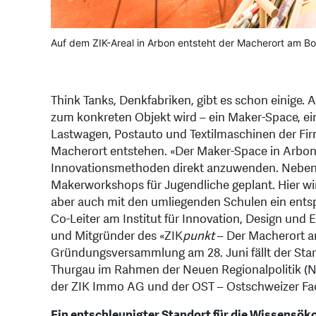
Auf dem ZIK-Areal in Arbon entsteht der Macherort am B
Think Tanks, Denkfabriken, gibt es schon einige. 
zum konkreten Objekt wird – ein Maker-Space, ei
Lastwagen, Postauto und Textilmaschinen der Firm
Macherort entstehen. «Der Maker-Space in Arbon
Innovationsmethoden direkt anzuwenden. Neben
Makerworkshops für Jugendliche geplant. Hier wir
aber auch mit den umliegenden Schulen ein ent
Co-Leiter am Institut für Innovation, Design un
und Mitgründer des «ZIK
punkt
– Der Macherort am 
Gründungsversammlung am 28. Juni fällt der Start
Thurgau im Rahmen der Neuen Regionalpolitik (N
der ZIK Immo AG und der OST – Ostschweizer Fa
Ein entschleunigter Standort für die Wissensö