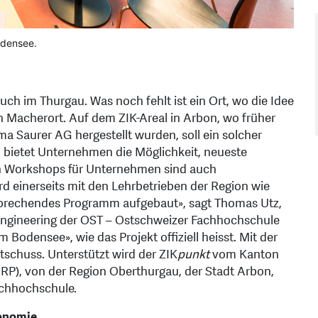
odensee.
Auch im Thurgau. Was noch fehlt ist ein Ort, wo die Idee
n Macherort. Auf dem ZIK-Areal in Arbon, wo früher
a Saurer AG hergestellt wurden, soll ein solcher
 bietet Unternehmen die Möglichkeit, neueste
 Workshops für Unternehmen sind auch
d einerseits mit den Lehrbetrieben der Region wie
sprechendes Programm aufgebaut», sagt Thomas Utz,
d Engineering der OST – Ostschweizer Fachhochschule
Bodensee», wie das Projekt offiziell heisst. Mit der
schuss. Unterstützt wird der ZIK
punkt
vom Kanton
RP), von der Region Oberthurgau, der Stadt Arbon,
chhochschule.
konomie