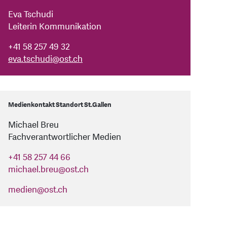
Eva Tschudi
Leiterin Kommunikation
+41 58 257 49 32
eva.tschudi
@
ost.ch
Medienkontakt Standort St.Gallen
Michael Breu
Fachverantwortlicher Medien
+41 58 257 44 66
michael.breu
@
ost.ch
medien
@
ost.ch