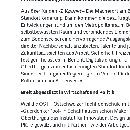
Auslöser für den «ZIK
punkt
– Der Macherort am Bo
Standortförderung. Darin kommen die beauftragt
Entwicklungen rund um den Metropolitanraum Bo
selbstbewussten Raum und verbindendes Element
zum Bodensee sei eine hervorragende Ausgangslag
direkter Nachbarschaft anzubieten. Talente und 
Zukunftsaussichten aus Arbeit, Sicherheit, Freiz
festigen, heisst es im Bericht. Digitalisierung u
Oberthurgau zum entschleunigten Standort für d
Sinne der Thurgauer Regierung zum Vorbild für de
Kulturraum am Bodensee›.»
Breit abgestützt in Wirtschaft und Politik
Weil die OST – Ostschweizer Fachhochschule mit d
«QuerdenkerPool» in Schaffhausen schon Maker-S
Oberthurgau das Institut für Innovation, Design
Pläne gewälzt und mit Partnern wie der Arbeitgeb