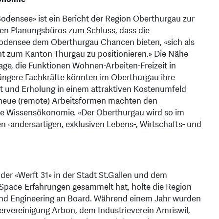
densee» ist ein Bericht der Region Oberthurgau zur
en Planungsbüros zum Schluss, dass die
densee dem Oberthurgau Chancen bieten, «sich als
 zum Kanton Thurgau zu positionieren.» Die Nähe
e, die Funktionen Wohnen-Arbeiten-Freizeit in
jüngere Fachkräfte könnten im Oberthurgau ihre
eit und Erholung in einem attraktiven Kostenumfeld
nd neue (remote) Arbeitsformen machten den
ie Wissensökonomie. «Der Oberthurgau wird so im
n ‹andersartigen, exklusiven Lebens-, Wirtschafts- und
er «Werft 31» in der Stadt St.Gallen und dem
pace-Erfahrungen gesammelt hat, holte die Region
 und Engineering an Board. Während einem Jahr wurden
ervereinigung Arbon, dem Industrieverein Amriswil,