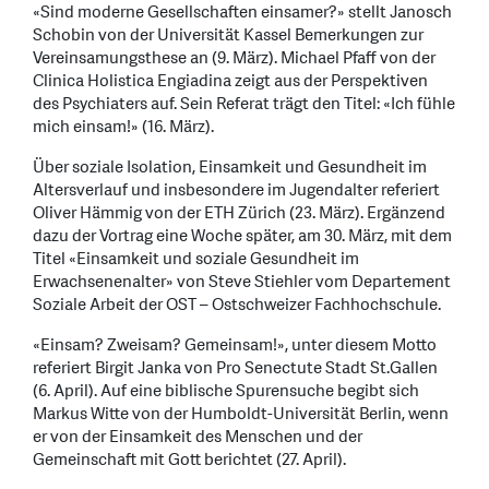
«Sind moderne Gesellschaften einsamer?» stellt Janosch
Schobin von der Universität Kassel Bemerkungen zur
Vereinsamungsthese an (9. März). Michael Pfaff von der
Clinica Holistica Engiadina zeigt aus der Perspektiven
des Psychiaters auf. Sein Referat trägt den Titel: «Ich fühle
mich einsam!» (16. März).
Über soziale Isolation, Einsamkeit und Gesundheit im
Altersverlauf und insbesondere im Jugendalter referiert
Oliver Hämmig von der ETH Zürich (23. März). Ergänzend
dazu der Vortrag eine Woche später, am 30. März, mit dem
Titel «Einsamkeit und soziale Gesundheit im
Erwachsenenalter» von Steve Stiehler vom Departement
Soziale Arbeit der OST – Ostschweizer Fachhochschule.
«Einsam? Zweisam? Gemeinsam!», unter diesem Motto
referiert Birgit Janka von Pro Senectute Stadt St.Gallen
(6. April). Auf eine biblische Spurensuche begibt sich
Markus Witte von der Humboldt-Universität Berlin, wenn
er von der Einsamkeit des Menschen und der
Gemeinschaft mit Gott berichtet (27. April).