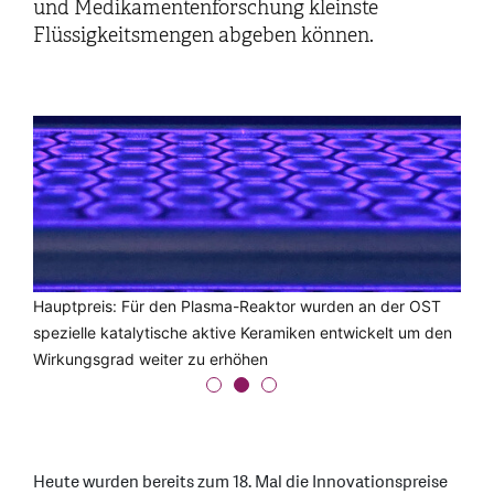
und Medikamentenforschung kleinste
Flüssigkeitsmengen abgeben können.
vlnr: Andre Heel, Thomas Schmidheiny, Frank Ehrig
Hauptpreis: Für den Plasma-Reaktor wurden an der OST
Hauptpreis: Blick in den Plasma-Reaktor während CO2
spezielle katalytische aktive Keramiken entwickelt um den
umgesetzt wird
Wirkungsgrad weiter zu erhöhen
Heute wurden bereits zum 18. Mal die Innovationspreise