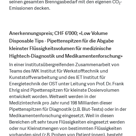
seinen gesamten Brenngasbedarf mit den eigenen CO
-
2
Emissionen decken.
Anerkennungspreis; CHF 6‘000; «Low Volume
Disposable Tips - Pipettenspitzen für die Abgabe
kleinster Flüssigkeitsvolumen für medizinische
Hightech-Diagnostik und Medikamentenforschung»
In einer institutsübergreifenden Zusammenarbeit von
Teams des IWK Institut für Werkstofftechnik und
Kunststoffverarbeitung und des IET Institut für
Energietechnik der OST unter Leitung von Prof. Dr. Frank
Ehrig sind Pipettenspitzen für kleinste Dosiervolumen
entwickelt worden. Weltweit werden in der
Medizintechnik pro Jahr rund 198 Milliarden dieser
Pipettenspitzen für Diagnostik (z.B. Blut-Tests) oder in der
Medikamentenforschung eingesetzt. Weil in diesen
Bereichen oft sehr teure Flüssigkeiten eingesetzt werden
oder nur Kleinstmengen von bestimmten Flüssigkeiten
vorhanden sind (z.B. Proben von Patient:innen), besteht