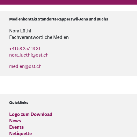
Medienkontakt Standorte Rapperswil-Jona und Buchs
Nora Lüthi
Fachverantwortliche Medien
+41 58 257 13 31
nora.luethi
@
ost.ch
medien
@
ost.ch
Quicklinks
Logo zum Download
News
Events
Netiquette