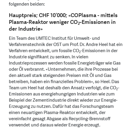
folgenden beiden:
Hauptpreis; CHF 10‘000; «COPlasma - mittels
Plasma-Reaktor weniger CO
-Emissionen in
2
der Industrie»
Ein Team des UMTEC Institut für Umwelt- und
Verfahrenstechnik der OST um Prof. Dr. Andre Heel hat ein
Verfahren entwickelt, um fossile CO
-Emissionen in der
2
Industrie signifikant zu senken. In vielen
Industrieprozessen werden fossile Energieträger wie Gas
oder Öl verbrannt. «Unternehmen, die ihre Prozesse bei
den aktuell stark steigenden Preisen mit Öl und Gas
betreiben, haben ein finanzielles Problem», so Heel. Das
Team um Heel hat deshalb den Ansatz verfolgt, die CO
-
2
Emissionen aus energiehungrigen Industrien wie zum
Beispiel der Zementindustrie direkt wieder zur Energie-
Erzeugung zu nutzen. Dafür hat das Forschungsteam
einen neuartigen Plasma-Reaktor entwickelt, der
vereinfacht gesagt Abgase als Recycling-Brennstoff
verwendet und daraus wieder Energie erzeugt.