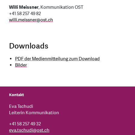
Willi Meissner
, Kommunikation OST
+41 58 257 49 82
willi.meissner
@
ost.ch
Downloads
PDF der Medienmitteilung zum Download
Bilder
Kontakt
Eva Tschudi
Leiterin Kommunikation
+41 58 257 49 32
eva.tschudi
@
ost.ch