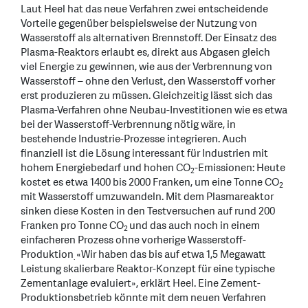
Laut Heel hat das neue Verfahren zwei entscheidende
Vorteile gegenüber beispielsweise der Nutzung von
Wasserstoff als alternativen Brennstoff. Der Einsatz des
Plasma-Reaktors erlaubt es, direkt aus Abgasen gleich
viel Energie zu gewinnen, wie aus der Verbrennung von
Wasserstoff – ohne den Verlust, den Wasserstoff vorher
erst produzieren zu müssen. Gleichzeitig lässt sich das
Plasma-Verfahren ohne Neubau-Investitionen wie es etwa
bei der Wasserstoff-Verbrennung nötig wäre, in
bestehende Industrie-Prozesse integrieren. Auch
finanziell ist die Lösung interessant für Industrien mit
hohem Energiebedarf und hohen CO
-Emissionen: Heute
2
kostet es etwa 1400 bis 2000 Franken, um eine Tonne CO
2
mit Wasserstoff umzuwandeln. Mit dem Plasmareaktor
sinken diese Kosten in den Testversuchen auf rund 200
Franken pro Tonne CO
und das auch noch in einem
2
einfacheren Prozess ohne vorherige Wasserstoff-
Produktion
«Wir haben das bis auf etwa 1,5 Megawatt
.
Leistung skalierbare Reaktor-Konzept für eine typische
Zementanlage evaluiert», erklärt Heel. Eine Zement-
Produktionsbetrieb könnte mit dem neuen Verfahren