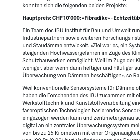
konnten sich die folgenden beiden Projekte:
Hauptpreis; CHF 10‘000; «Fibradike» - Echtzei
Ein Team des IBU Institut für Bau und Umwelt run
Industriepartnern sowie weiteren Forschungsinsti
und Staudämme entwickelt. «Ziel war es, ein Sys
steigenden Hochwassergefahren im Zuge des Kli
Schutzbauwerken ermöglicht. Weil im Zuge der 
weniger, aber wenn dann heftiger und häufiger au
Überwachung von Dämmen beschäftigen», so Rab
Weil konventionelle Sensorsysteme für Dämme of
haben die Forschenden des IBU zusammen mit ein
Werkstofftechnik und Kunststoffverarbeitung ein
faseroptischen Technologien basierendes Sensorka
eingezogen werden kann und zentimetergenau auc
digital an ein zentrales Überwachungssystem me
von bis zu 25 Kilometern mit einer Ortgenauigke