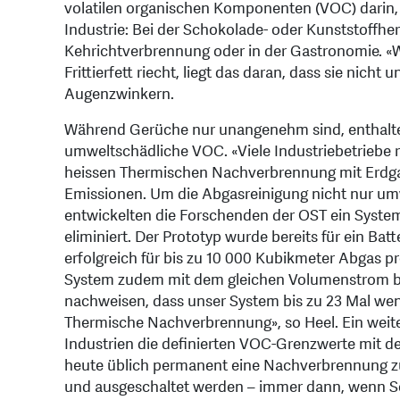
volatilen organischen Komponenten (VOC) darin, 
Industrie: Bei der Schokolade- oder Kunststoffher
Kehrichtverbrennung oder in der Gastronomie. «We
Frittierfett riecht, liegt das daran, dass sie nich
Augenzwinkern.
Während Gerüche nur unangenehm sind, enthalten 
umweltschädliche VOC. «Viele Industriebetriebe 
heissen Thermischen Nachverbrennung mit Erdga
Emissionen. Um die Abgasreinigung nicht nur um
entwickelten die Forschenden der OST ein System
eliminiert. Der Prototyp wurde bereits für ein B
erfolgreich für bis zu 10 000 Kubikmeter Abgas pr
System zudem mit dem gleichen Volumenstrom bez
nachweisen, dass unser System bis zu 23 Mal weni
Thermische Nachverbrennung», so Heel. Ein weiter
Industrien die definierten VOC-Grenzwerte mit d
heute üblich permanent eine Nachverbrennung zu
und ausgeschaltet werden – immer dann, wenn Sen