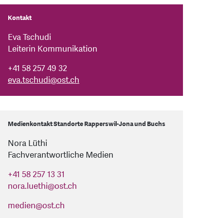
Kontakt
Eva Tschudi
Leiterin Kommunikation
+41 58 257 49 32
eva.tschudi
@
ost.ch
Medienkontakt Standorte Rapperswil-Jona und Buchs
Nora Lüthi
Fachverantwortliche Medien
+41 58 257 13 31
nora.luethi
@
ost.ch
medien
@
ost.ch