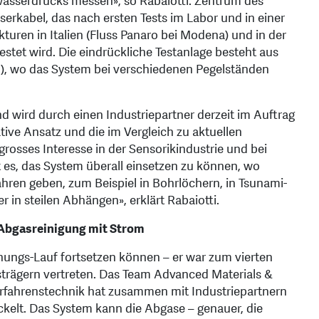
wasserdrucks messen», so Rabaiotti. Zentrum des
aserkabel, das nach ersten Tests im Labor und in einer
uren in Italien (Fluss Panaro bei Modena) und in der
stet wird. Die eindrückliche Testanlage besteht aus
en), wo das System bei verschiedenen Pegelständen
und wird durch einen Industriepartner derzeit im Auftrag
tive Ansatz und die im Vergleich zu aktuellen
rosses Interesse in der Sensorikindustrie und bei
 es, das System überall einsetzen zu können, wo
ren geben, zum Beispiel in Bohrlöchern, in Tsunami-
in steilen Abhängen», erklärt Rabaiotti.
Abgasreinigung mit Strom
ihungs-Lauf fortsetzen können – er war zum vierten
isträgern vertreten. Das Team Advanced Materials &
rfahrenstechnik hat zusammen mit Industriepartnern
kelt. Das System kann die Abgase – genauer, die