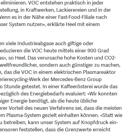
eliminieren. VOC entstehen praktisch in jeder
stellung, in Kraftwerken, Lackierereien und in der
nn es in der Nähe einer Fast-Food-Filiale nach
t unser System nutzen», erklärte Heel mit einem
viele Industrieabgase auch giftige oder
reduzieren die VOC heute mittels einer 900 Grad
s», so Heel. Das verursache hohe Kosten und CO2-
weltfreundlicher, sondern auch günstiger zu machen,
, das die VOC in einem elektrischen Plasmareaktor
atterierecycling-Werk der Mercedes-Benz Group
o Stunde getestet. In einer Kaffeerösterei wurde das
üglich des Energiebedarfs evaluiert: «Wir konnten
ger Energie benötigt, als die heute übliche
er Vorteil des neuen Verfahrens sei, dass die meisten
em Plasma-System gezielt einhalten können. «Statt wie
 betreiben, kann unser System auf Knopfdruck ein-
soren feststellen, dass die Grenzwerte erreicht