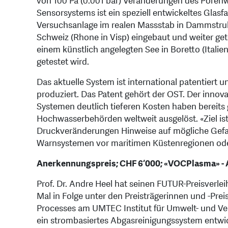
von 100 Pa (0.001 bar) Veränderungen des Poren
Sensorsystems ist ein speziell entwickeltes Glasf
Versuchsanlage im realen Massstab in Dammstrukt
Schweiz (Rhone in Visp) eingebaut und weiter gete
einem künstlich angelegten See in Boretto (Itali
getestet wird.
Das aktuelle System ist international patentiert 
produziert. Das Patent gehört der OST. Der innova
Systemen deutlich tieferen Kosten haben bereits g
Hochwasserbehörden weltweit ausgelöst. «Ziel ist
Druckveränderungen Hinweise auf mögliche Gefah
Warnsystemen vor maritimen Küstenregionen oder 
Anerkennungspreis; CHF 6‘000; «VOCPlasma» - 
Prof. Dr. Andre Heel hat seinen FUTUR-Preisverle
Mal in Folge unter den Preisträgerinnen und -Pre
Processes am UMTEC Institut für Umwelt- und Ve
ein strombasiertes Abgasreinigungssystem entwic