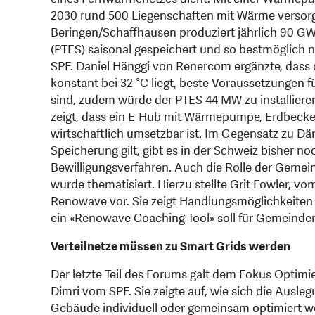
2030 rund 500 Liegenschaften mit Wärme versor
Beringen/Schaffhausen produziert jährlich 90 G
(PTES) saisonal gespeichert und so bestmöglich 
SPF. Daniel Hänggi von Renercom ergänzte, das
konstant bei 32 °C liegt, beste Voraussetzungen
sind, zudem würde der PTES 44 MW zu installiere
zeigt, dass ein E-Hub mit Wärmepumpe, Erdbecke
wirtschaftlich umsetzbar ist. Im Gegensatz zu Dän
Speicherung gilt, gibt es in der Schweiz bisher 
Bewilligungsverfahren. Auch die Rolle der Gemei
wurde thematisiert. Hierzu stellte Grit Fowler, v
Renowave vor. Sie zeigt Handlungsmöglichkeiten
ein «Renowave Coaching Tool» soll für Gemeinden 
Verteilnetze müssen zu Smart Grids werden
Der letzte Teil des Forums galt dem Fokus Optim
Dimri vom SPF. Sie zeigte auf, wie sich die Ausl
Gebäude individuell oder gemeinsam optimiert 