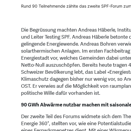
Rund 90 Teilnehmende zählte das zweite SPF-Forum zum
Die Begrüssung machten Andreas Häberle, Instituts
und Leiter Testing SPF. Andreas Häberle betonte 
gelingende Energiewende. Andreas Bohren verwie
solarthermischen Anlagen. Im ersten Fachbeitrag 
Energiestadt vor, welches Gemeinden dabei unter
Netto-Null auszuschöpfen. Bereits heute tragen 
Schweizer Bevölkerung lebt, das Label «Energie
Klimaschutz dagegen bisher nur wenig vor, so An
OST. Er verwies auf die Möglichkeit von raumpla
politische Wille dafür vorhanden ist.
90 GWh Abwärme nutzbar machen mit saisonale
Der zweite Teil des Forums widmete sich dem The
Energie 360°, stellten vor, wie eine Potentialstud
eines Fernwärmenetzes dient. Mit einer Wärmepump