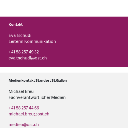
Kontakt
Eva Tschudi
Leiterin Kommunikation
+41 58 257 49 32
eva.tschudi
@
ost.ch
Medienkontakt Standort St.Gallen
Michael Breu
Fachverantwortlicher Medien
+41 58 257 44 66
michael.breu
@
ost.ch
medien
@
ost.ch