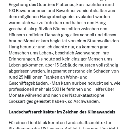
Begehung des Quartiers Plattenau, kurz nachdem rund
100 Bewohnerinnen und Bewohner vorsichtshalber aus
dem möglichen Hangrutschgebiet evakuiert worden
waren. «Ich war zu früh dran und habe in den Hang
geschaut, als plötzlich Bäume mitten zwischen den
Häusern umfielen. Danach ging alles schnell und dieses
braune Monster kam begleitet von einer Staubwolke den
Hang herunter und ich dachte nur, da kommen grad
Menschen ums Leben», beschrieb Aschwanden ihre
Erinnerungen. Bis heute sei kein einziger Mensch ums
Leben gekommen, aber 15 Gebäude mussten vollständig
abgerissen werden, insgesamt entstand ein Schaden von
rund 25 Millionen Franken an Wohn- und
Geschäftsgebäuden. «Man kann nur beeindruckt sein, wie
professionell mehr als 500 Helferinnen und Helfer über
Monate während und nach der Naturkatastrophe
Grossartiges geleistet haben», so Aschwanden.
Landschaftsarchitektur im Zeichen des Klimawandels
Für einen Lichtblick konnten Landschaftsarchitektur-
Studierende der OST sorgen. Auf Initiative von Jürg Hefti,