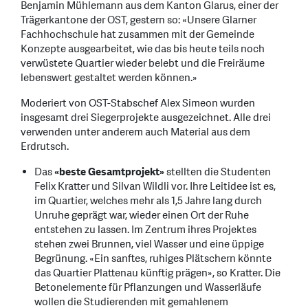
Benjamin Mühlemann aus dem Kanton Glarus, einer der
Trägerkantone der OST, gestern so: «Unsere Glarner
Fachhochschule hat zusammen mit der Gemeinde
Konzepte ausgearbeitet, wie das bis heute teils noch
verwüstete Quartier wieder belebt und die Freiräume
lebenswert gestaltet werden können.»
Moderiert von OST-Stabschef Alex Simeon wurden
insgesamt drei Siegerprojekte ausgezeichnet. Alle drei
verwenden unter anderem auch Material aus dem
Erdrutsch.
Das
«beste Gesamtprojekt»
stellten die Studenten
Felix Kratter und Silvan Wildli vor. Ihre Leitidee ist es,
im Quartier, welches mehr als 1,5 Jahre lang durch
Unruhe geprägt war, wieder einen Ort der Ruhe
entstehen zu lassen. Im Zentrum ihres Projektes
stehen zwei Brunnen, viel Wasser und eine üppige
Begrünung. «Ein sanftes, ruhiges Plätschern könnte
das Quartier Plattenau künftig prägen», so Kratter. Die
Betonelemente für Pflanzungen und Wasserläufe
wollen die Studierenden mit gemahlenem