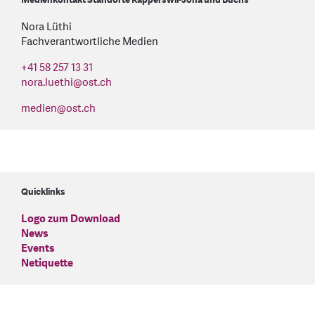
Medienkontakt Standorte Rapperswil-Jona und Buchs
Nora Lüthi
Fachverantwortliche Medien
+41 58 257 13 31
nora.luethi
@
ost.ch
medien
@
ost.ch
Quicklinks
Logo zum Download
News
Events
Netiquette