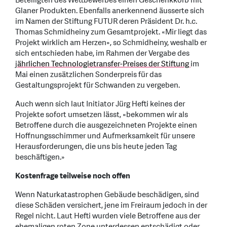
Beteiligten des Wettbewerbes einen Geschenkkorb mit
Glaner Produkten. Ebenfalls anerkennend äusserte sich
im Namen der Stiftung FUTUR deren Präsident Dr. h.c.
Thomas Schmidheiny zum Gesamtprojekt. «Mir liegt das
Projekt wirklich am Herzen», so Schmidheiny, weshalb er
sich entschieden habe, im Rahmen der Vergabe des
j
ährlichen Technologietransfer-Preises der Stiftung
im
Mai einen zusätzlichen Sonderpreis für das
Gestaltungsprojekt für Schwanden zu vergeben.
Auch wenn sich laut Initiator Jürg Hefti keines der
Projekte sofort umsetzen lässt, «bekommen wir als
Betroffene durch die ausgezeichneten Projekte einen
Hoffnungsschimmer und Aufmerksamkeit für unsere
Herausforderungen, die uns bis heute jeden Tag
beschäftigen.»
Kostenfrage teilweise noch offen
Wenn Naturkatastrophen Gebäude beschädigen, sind
diese Schäden versichert, jene im Freiraum jedoch in der
Regel nicht. Laut Hefti wurden viele Betroffene aus der
ehemaligen roten Zone unterdessen entschädigt oder