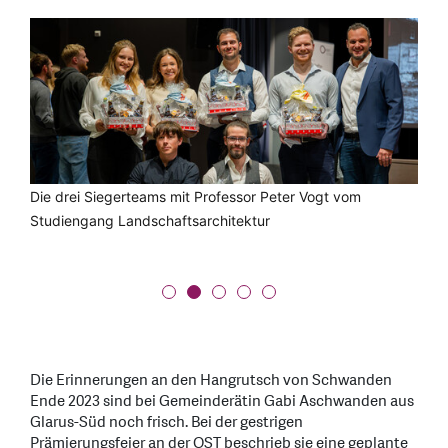
Die drei Siegerteams mit Professor Peter Vogt vom
Das gesamte Studierenden- und Betreuerteam des
Der Erdrutsch in Schwanden GL
Intitiator und Betroffener Jürg Hefti bei der
Der Schutzdamm vor dem Quartier Plattenau in
Studiengang Landschaftsarchitektur
Studiengangs Landschaftsarchitektur zusammen mit den
Prämierungsfeier
Schwanden GL
Referierende bei der Prämierungsfeier der Siegerprojekte
zum Erdrutsch in Schwanden GL
Die Erinnerungen an den Hangrutsch von Schwanden
Ende 2023 sind bei Gemeinderätin Gabi Aschwanden aus
Glarus-Süd noch frisch. Bei der gestrigen
Prämierungsfeier an der OST beschrieb sie eine geplante