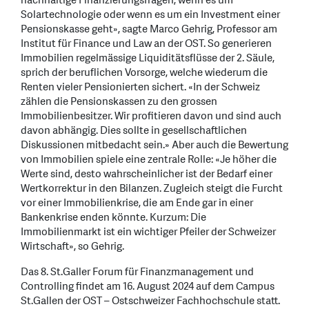
nachhaltige Finanzierungsfragen, wenn es um
Solartechnologie oder wenn es um ein Investment einer
Pensionskasse geht», sagte Marco Gehrig, Professor am
Institut für Finance und Law an der OST. So generieren
Immobilien regelmässige Liquiditätsflüsse der 2. Säule,
sprich der beruflichen Vorsorge, welche wiederum die
Renten vieler Pensionierten sichert. «In der Schweiz
zählen die Pensionskassen zu den grossen
Immobilienbesitzer. Wir profitieren davon und sind auch
davon abhängig. Dies sollte in gesellschaftlichen
Diskussionen mitbedacht sein.» Aber auch die Bewertung
von Immobilien spiele eine zentrale Rolle: «Je höher die
Werte sind, desto wahrscheinlicher ist der Bedarf einer
Wertkorrektur in den Bilanzen. Zugleich steigt die Furcht
vor einer Immobilienkrise, die am Ende gar in einer
Bankenkrise enden könnte. Kurzum: Die
Immobilienmarkt ist ein wichtiger Pfeiler der Schweizer
Wirtschaft», so Gehrig.
Das 8. St.Galler Forum für Finanzmanagement und
Controlling findet am 16. August 2024 auf dem Campus
St.Gallen der OST – Ostschweizer Fachhochschule statt.