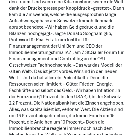
den Traum. Und wenn eine Krise anstand, wurde die Welt
dank der Druckerpresse per Knopfdruck «gerettet». Dann
kam die Zinswende, welche die ausgesprochen lange
Aufschwungsphase am Schweizer Immobilienmarkt
abrupt beendete. «Wir haben Geld gedruckt und die
Bilanzen hochgejagt», sagte Donato Scognamiglio,
Professor für Real Estate am Institut für
Finanzmanagement der Uni Bern und CEO der
Immobilienberatungsfirma IAZI, am 7. St.Galler Forum für
Finanzmanagement und Controlling an der OST –
Ostschweizer Fachhochschule. «Das war das Modell der
‹alten Welt›. Das ist jetzt vorbei. Wir sind in der ‹neuen
Welt›. Und da hat alles ein Preisetikett.» Denn die
Ressourcen seien limitiert – Güter, Frieden, Energie,
Fachkräfte und selbst das Geld. «Wir haben Inflation. In
der Eurozone 6,1 Prozent, in den USA 4,9, in der Schweiz
2,2 Prozent. Die Nationalbank hat die Zinsen angehoben.
Alles, was kapitalisiert ist, verlor an Wert. Die Aktien sind
um 16 Prozent eingebrochen, die Immo-Fonds um 15
Prozent, die Anleihen um 10 Prozent.» Doch die
Immobilienbranche reagiere immer noch nach dem
Muster der «alten Welt», gab Scognamiglio zu bedenken.