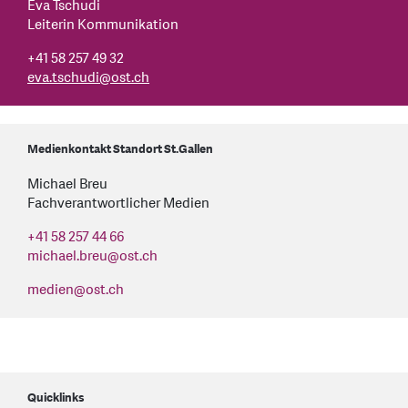
Eva Tschudi
Leiterin Kommunikation
+41 58 257 49 32
eva.tschudi
@
ost.ch
Medienkontakt Standort St.Gallen
Michael Breu
Fachverantwortlicher Medien
+41 58 257 44 66
michael.breu
@
ost.ch
medien
@
ost.ch
Quicklinks