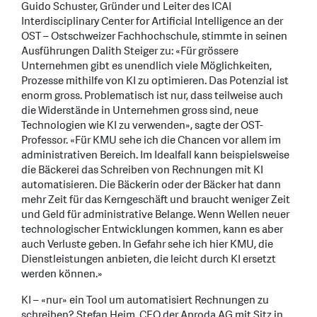
Guido Schuster, Gründer und Leiter des ICAI
Interdisciplinary Center for Artificial Intelligence an der
OST – Ostschweizer Fachhochschule, stimmte in seinen
Ausführungen Dalith Steiger zu: «Für grössere
Unternehmen gibt es unendlich viele Möglichkeiten,
Prozesse mithilfe von KI zu optimieren. Das Potenzial ist
enorm gross. Problematisch ist nur, dass teilweise auch
die Widerstände in Unternehmen gross sind, neue
Technologien wie KI zu verwenden», sagte der OST-
Professor. «Für KMU sehe ich die Chancen vor allem im
administrativen Bereich. Im Idealfall kann beispielsweise
die Bäckerei das Schreiben von Rechnungen mit KI
automatisieren. Die Bäckerin oder der Bäcker hat dann
mehr Zeit für das Kerngeschäft und braucht weniger Zeit
und Geld für administrative Belange. Wenn Wellen neuer
technologischer Entwicklungen kommen, kann es aber
auch Verluste geben. In Gefahr sehe ich hier KMU, die
Dienstleistungen anbieten, die leicht durch KI ersetzt
werden können.»
KI – «nur» ein Tool um automatisiert Rechnungen zu
schreiben? Stefan Heim, CEO der Aproda AG mit Sitz in