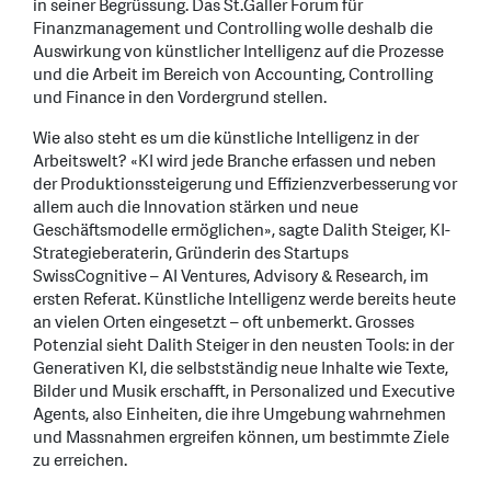
in seiner Begrüssung. Das St.Galler Forum für
Finanzmanagement und Controlling wolle deshalb die
Auswirkung von künstlicher Intelligenz auf die Prozesse
und die Arbeit im Bereich von Accounting, Controlling
und Finance in den Vordergrund stellen.
Wie also steht es um die künstliche Intelligenz in der
Arbeitswelt? «KI wird jede Branche erfassen und neben
der Produktionssteigerung und Effizienzverbesserung vor
allem auch die Innovation stärken und neue
Geschäftsmodelle ermöglichen», sagte Dalith Steiger, KI-
Strategieberaterin, Gründerin des Startups
SwissCognitive – AI Ventures, Advisory & Research, im
ersten Referat. Künstliche Intelligenz werde bereits heute
an vielen Orten eingesetzt – oft unbemerkt. Grosses
Potenzial sieht Dalith Steiger in den neusten Tools: in der
Generativen KI, die selbstständig neue Inhalte wie Texte,
Bilder und Musik erschafft, in Personalized und Executive
Agents, also Einheiten, die ihre Umgebung wahrnehmen
und Massnahmen ergreifen können, um bestimmte Ziele
zu erreichen.