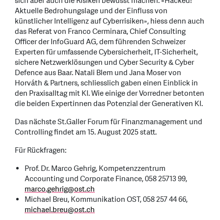
sich aber auch die Risiken bewusst machen. «Hacked!
Aktuelle Bedrohungslage und der Einfluss von
künstlicher Intelligenz auf Cyberrisiken», hiess denn auch
das Referat von Franco Cerminara, Chief Consulting
Officer der InfoGuard AG, dem führenden Schweizer
Experten für umfassende Cybersicherheit, IT-Sicherheit,
sichere Netzwerklösungen und Cyber Security & Cyber
Defence aus Baar. Natali Blem und Jana Moser von
Horváth & Partners, schliesslich gaben einen Einblick in
den Praxisalltag mit KI. Wie einige der Vorredner betonten
die beiden Expertinnen das Potenzial der Generativen KI.
Das nächste St.Galler Forum für Finanzmanagement und
Controlling findet am 15. August 2025 statt.
Für Rückfragen:
Prof. Dr. Marco Gehrig, Kompetenzzentrum
Accounting und Corporate Finance, 058 25713 99,
marco.gehrig
@
ost.ch
Michael Breu, Kommunikation OST, 058 257 44 66,
michael.breu
@
ost.ch