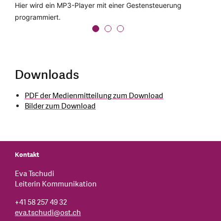
Spielerisch eine Siedlung planen - das war im
Hier wird ein MP3-Player mit einer Gestensteuerung
Beim Seitenwechsel schlüpft eine ganze Mädchengruppe
Raumplanungs-Workshop möglich.
programmiert.
in die Rolle von Software-Entwicklerinnen.
Downloads
PDF der Medienmitteilung zum Download
Bilder zum Download
Kontakt
Eva Tschudi
Leiterin Kommunikation
+41 58 257 49 32
eva.tschudi
@
ost.ch