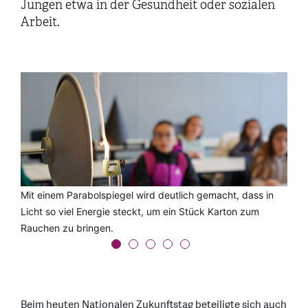
Jungen etwa in der Gesundheit oder sozialen
Arbeit.
Mit einem Parabolspiegel wird deutlich gemacht, dass in
Informatik zum Anfassen begeisterte auch die Mädchen.
In Technik-Workshops konnten die jungen Teilnehmerinnen
Energie steckt überall - mit der Wärme einer Handfläche
Hochkonzentriert: Hier wird ein Kreisel mit integriertem
Licht so viel Energie steckt, um ein Stück Karton zum
mehr über ihre technischen Talente entdecken.
oder mit einem kleinen Solarpanel wurden kleine
Kompass zusammengebaut.
Rauchen zu bringen.
Ventilatoren angetrieben.
Beim heuten Nationalen Zukunftstag beteiligte sich auch