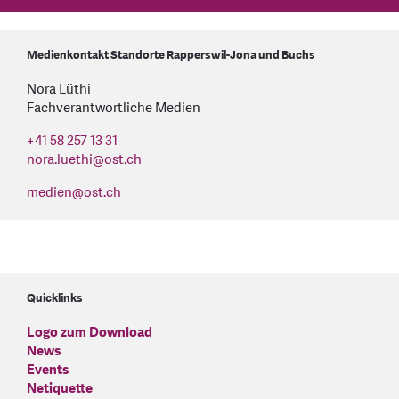
Medienkontakt Standorte Rapperswil-Jona und Buchs
Nora Lüthi
Fachverantwortliche Medien
+41 58 257 13 31
nora.luethi
@
ost.ch
medien
@
ost.ch
Quicklinks
Logo zum Download
News
Events
Netiquette