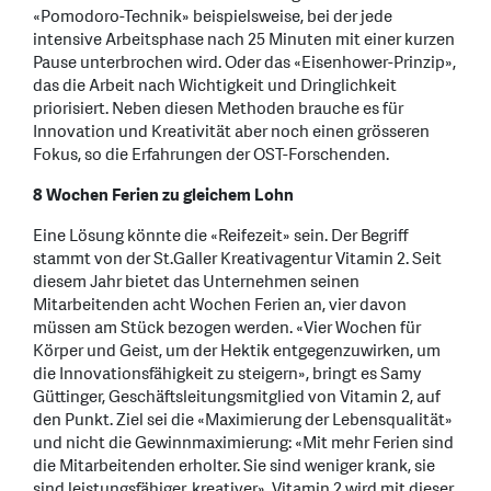
«Pomodoro-Technik» beispielsweise, bei der jede
intensive Arbeitsphase nach 25 Minuten mit einer kurzen
Pause unterbrochen wird. Oder das «Eisenhower-Prinzip»,
das die Arbeit nach Wichtigkeit und Dringlichkeit
priorisiert. Neben diesen Methoden brauche es für
Innovation und Kreativität aber noch einen grösseren
Fokus, so die Erfahrungen der OST-Forschenden.
8 Wochen Ferien zu gleichem Lohn
Eine Lösung könnte die «Reifezeit» sein. Der Begriff
stammt von der St.Galler Kreativagentur Vitamin 2. Seit
diesem Jahr bietet das Unternehmen seinen
Mitarbeitenden acht Wochen Ferien an, vier davon
müssen am Stück bezogen werden. «Vier Wochen für
Körper und Geist, um der Hektik entgegenzuwirken, um
die Innovationsfähigkeit zu steigern», bringt es Samy
Güttinger, Geschäftsleitungsmitglied von Vitamin 2, auf
den Punkt. Ziel sei die «Maximierung der Lebensqualität»
und nicht die Gewinnmaximierung: «Mit mehr Ferien sind
die Mitarbeitenden erholter. Sie sind weniger krank, sie
sind leistungsfähiger, kreativer». Vitamin 2 wird mit dieser