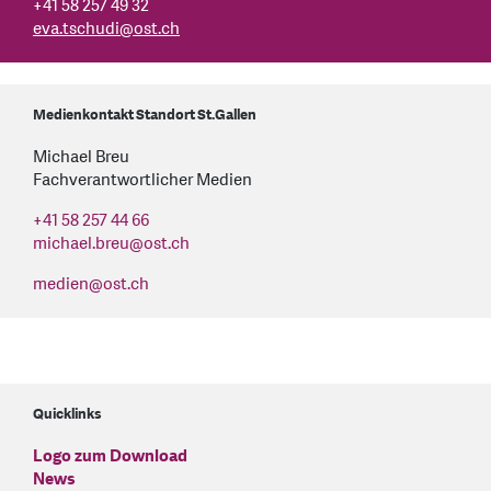
+41 58 257 49 32
eva.tschudi
@
ost.ch
Medienkontakt Standort St.Gallen
Michael Breu
Fachverantwortlicher Medien
+41 58 257 44 66
michael.breu
@
ost.ch
medien
@
ost.ch
Quicklinks
Logo zum Download
News