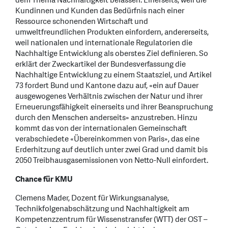
dem Thema Nachhaltigkeit befassen. Einerseits, weil die
Kundinnen und Kunden das Bedürfnis nach einer
Ressource schonenden Wirtschaft und
umweltfreundlichen Produkten einfordern, andererseits,
weil nationalen und internationale Regulatorien die
Nachhaltige Entwicklung als oberstes Ziel definieren. So
erklärt der Zweckartikel der Bundesverfassung die
Nachhaltige Entwicklung zu einem Staatsziel, und Artikel
73 fordert Bund und Kantone dazu auf, «ein auf Dauer
ausgewogenes Verhältnis zwischen der Natur und ihrer
Erneuerungsfähigkeit einerseits und ihrer Beanspruchung
durch den Menschen anderseits» anzustreben. Hinzu
kommt das von der internationalen Gemeinschaft
verabschiedete «Übereinkommen von Paris», das eine
Erderhitzung auf deutlich unter zwei Grad und damit bis
2050 Treibhausgasemissionen von Netto-Null einfordert.
Chance für KMU
Clemens Mader, Dozent für Wirkungsanalyse,
Technikfolgenabschätzung und Nachhaltigkeit am
Kompetenzzentrum für Wissenstransfer (WTT) der OST –