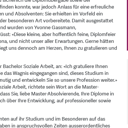
 sicherlich die Diplomübergabe sowie der
tfinden konnte, war jedoch Anlass für eine erfreuliche
 und Absolventen: Sie erhielten im Vorfeld ein
 der besonderen Art vorbereitete. Damit ausgestattet
e und wurden von Yvonne Gassmann,
üsst: «Diese kleine, aber hoffentlich feine, Diplomfeier
a, und nicht unser aller Erwartungen. Gerne hätten
 liegt uns dennoch am Herzen, Ihnen zu gratulieren und
 Bachelor Soziale Arbeit, an: «Ich gratuliere Ihnen
ie das Wagnis eingegangen sind, dieses Studium in
 mutig und entwickeln Sie so unsere Profession weiter.»
iale Arbeit, richtete sein Wort an die Master-
dass Sie, liebe Master-Absolvierende, Ihre Diplome in
h über Ihre Entwicklung, auf professioneller sowie
nten auf ihr Studium und im Besonderen auf das
haben in anspruchsvollen Zeiten ausserordentliches