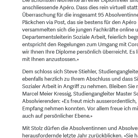
Die schönsten Momente an einer Diplomfeier sind
anschliessende Apéro. Dass dies rein virtuell stat
Überraschung für die insgesamt 95 Absolventinnen
Päckchen via Post, das sie bestens für den Apéro
versammelten sich die jungen Fachkräfte onlin
Departementsleiterin Soziale Arbeit, feierlich begr
entspricht den Regelungen zum Umgang mit Coron
wir Ihnen Ihre Diplome persönlich überreicht. Es
mit Ihnen anzustossen.»
Dem schloss sich Steve Stiehler, Studiengangleiter
ebenfalls herzlich zu Ihrem Abschluss und dass S
Sozialer Arbeit in Angriff zu nehmen. Bleiben Sie
Marcel Meier Kressig, Studiengangleiter Master Soz
Absolvierenden: «Es freut mich ausserordentlich, 
Empfang nehmen konnten. Vor allem freue ich mic
auch auf persönlicher Ebene.»
Mit Stolz dürfen die Absolventinnen und Absolve
herausfordernde letzte Jahr zurückblicken. «Sie 