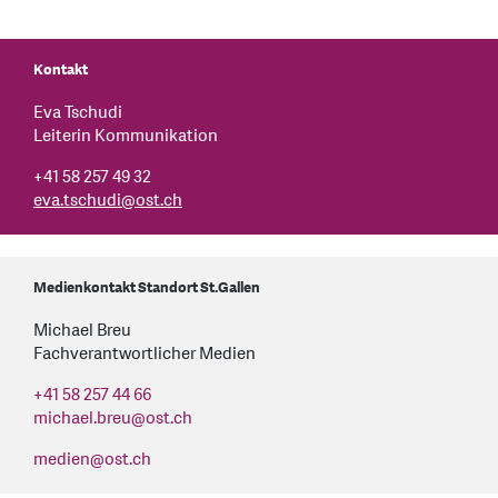
Kontakt
Eva Tschudi
Leiterin Kommunikation
+41 58 257 49 32
eva.tschudi
@
ost.ch
Medienkontakt Standort St.Gallen
Michael Breu
Fachverantwortlicher Medien
+41 58 257 44 66
michael.breu
@
ost.ch
medien
@
ost.ch