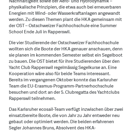
Nachhaltigkeit sowie der Aero- und Hydrodynamik –
physikalische Prinzipien, die etwa auch bei erneuerbaren
Energien mit Wind- oder Wasserkraftanlagen angewandt
werden. Zu diesen Themen plant die HKA gemeinsam mit
der OST – Ostschweizer Fachhochschule eine Summer
School Ende Juli in Rapperswil.
Die vier Studierende der Ostschweizer Fachhochschule
wollten sich die Boote der HKA genauer anschauen, denn
sie planen im kommenden Semester selbst ein Segelboot
zu bauen. Die OST bietet für ihre Studierenden über den
Yacht Club Rapperswil regelmässig Segelkurse an. Eine
Kooperation wäre also für beide Teams interessant.
Bereits im vergangenen Oktober konnte das Karlsruher
Team die EU-Erasmus-Programm-Partnerhochschule
besuchen und dort an der 5. Clubregatta des Yachtclubs
Rapperswil teilnehmen.
Das Karlsruher ecosail-Team verfügt inzwischen über zwei
einsatzbereite Boote, die von Jahr zu Jahr entweder neu
gebaut oder optimiert werden. Die beiden erfahrenen
Segler Johannes Bruns, Absolvent des HKA-