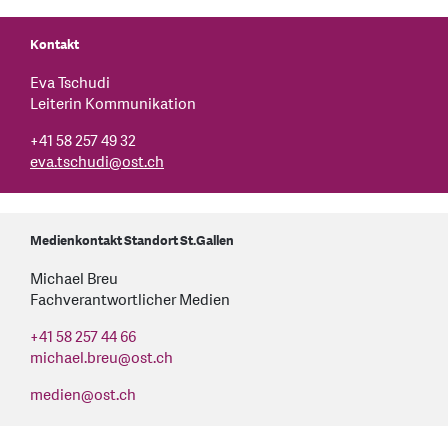
Kontakt
Eva Tschudi
Leiterin Kommunikation
+41 58 257 49 32
eva.tschudi
@
ost.ch
Medienkontakt Standort St.Gallen
Michael Breu
Fachverantwortlicher Medien
+41 58 257 44 66
michael.breu
@
ost.ch
medien
@
ost.ch