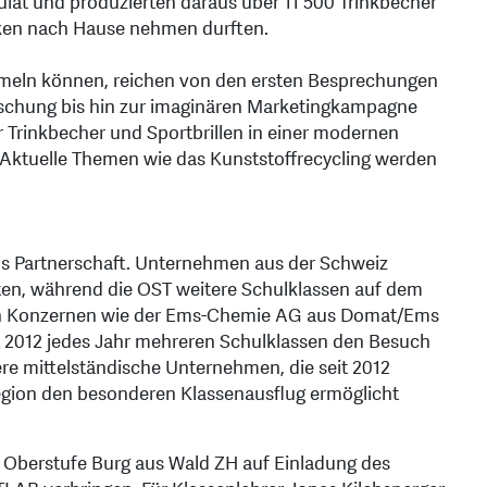
lat und produzierten daraus über 11 500 Trinkbecher
enken nach Hause nehmen durften.
ammeln können, reichen von den ersten Besprechungen
schung bis hin zur imaginären Marketingkampagne
r Trinkbecher und Sportbrillen in einer modernen
Aktuelle Themen wie das Kunststoffrecycling werden
ls Partnerschaft. Unternehmen aus der Schweiz
ten, während die OST weitere Schulklassen auf dem
sen Konzernen wie der Ems-Chemie AG aus Domat/Ems
it 2012 jedes Jahr mehreren Schulklassen den Besuch
ere mittelständische Unternehmen, die seit 2012
egion den besonderen Klassenausflug ermöglicht
r Oberstufe Burg aus Wald ZH auf Einladung des