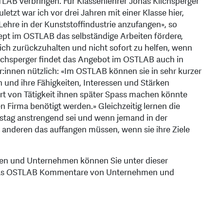
AB verbringen. Für Klassenlehrer Jonas Kilchsperger
etzt war ich vor drei Jahren mit einer Klasse hier,
Lehre in der Kunststoffindustrie anzufangen», so
zept im OSTLAB das selbständige Arbeiten fördere,
ich zurückzuhalten und nicht sofort zu helfen, wenn
ilchsperger findet das Angebot im OSTLAB auch in
r:innen nützlich: «Im OSTLAB können sie in sehr kurzer
n und ihre Fähigkeiten, Interessen und Stärken
Art von Tätigkeit ihnen später Spass machen könnte
en Firma benötigt werden.» Gleichzeitig lernen die
itstag anstrengend sei und wenn jemand in der
e anderen das auffangen müssen, wenn sie ihre Ziele
en und Unternehmen können Sie unter dieser
t das OSTLAB Kommentare von Unternehmen und