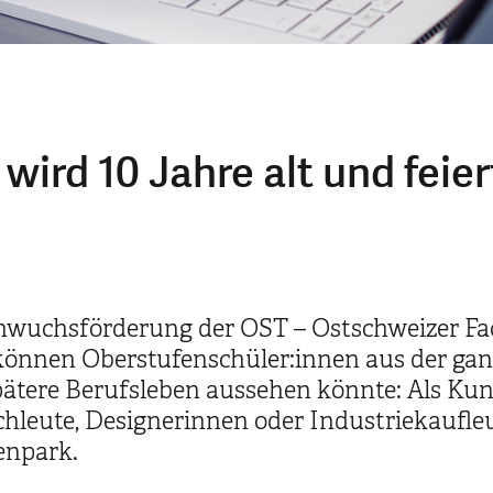
ird 10 Jahre alt und feie
achwuchsförderung der OST – Ostschweizer Fa
önnen Oberstufenschüler:innen aus der gan
pätere Berufsleben aussehen könnte: Als Kuns
hleute, Designerinnen oder Industriekaufleu
enpark.