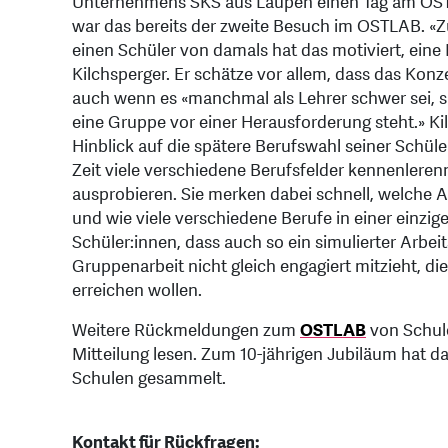
Unternehmens SKS aus Laupen einen Tag am OSTL
war das bereits der zweite Besuch im OSTLAB. «Zul
einen Schüler von damals hat das motiviert, eine 
Kilchsperger. Er schätze vor allem, dass das Kon
auch wenn es «manchmal als Lehrer schwer sei, s
eine Gruppe vor einer Herausforderung steht.» K
Hinblick auf die spätere Berufswahl seiner Schüle
Zeit viele verschiedene Berufsfelder kennenleren
ausprobieren. Sie merken dabei schnell, welche 
und wie viele verschiedene Berufe in einer einzig
Schüler:innen, dass auch so ein simulierter Arbe
Gruppenarbeit nicht gleich engagiert mitzieht, di
erreichen wollen.
Weitere Rückmeldungen zum
OSTLAB
von Schul
Mitteilung lesen. Zum 10-jährigen Jubiläum ha
Schulen gesammelt.
Kontakt für Rückfragen: