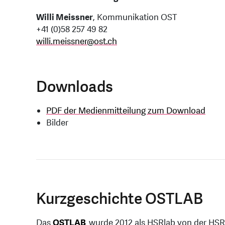
Willi Meissner
, Kommunikation OST
+41 (0)58 257 49 82
willi.meissner
@
ost.ch
Downloads
PDF der Medienmitteilung zum Download
Bilder
Kurzgeschichte OSTLAB
Das
OSTLAB
wurde 2012 als HSRlab von der HSR