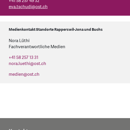
+41 58 257 49 32
eva.tschudi
@
ost.ch
Medienkontakt Standorte Rapperswil-Jona und Buchs
Nora Lüthi
Fachverantwortliche Medien
+41 58 257 13 31
nora.luethi
@
ost.ch
medien
@
ost.ch