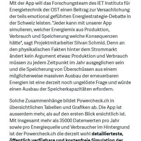
Mit der App will das Forschungsteam des IET Instituts für
Energietechnik der OST einen Beitrag zur Versachlichung
der teils emotional geführten Energiestrategie-Debatte in
der Schweiz leisten. "Jeder kann mit unserer App
simulieren, welcher Energiemix aus Produktion,
Verbrauch und Speicherung welche Konsequenzen
hätte", sagt Projektmitarbeiter Silvan Schmid. Denn an
den physikalischen Fakten hinter dem Strommarkt
ändert kein Argument etwas: Produktion und Verbrauch
müssen zu jedem Zeitpunkt im Jahr ausgeglichen sein
und die Speicherung von Überschüssen aus einem
möglicherweise massiven Ausbau der erneuerbaren
Energien ist eine derzeit noch ungelöste Frage und würde
einen Ausbau der Speicherkapazitäten erfordern.
Solche Zusammenhänge bildet Powercheck.ch in
übersichtlichen Tabellen und Grafiken ab. Die App ist
ausserdem mehr, als auf den ersten Blick ersichtlich ist.
Mit insgesamt mehr als 35000 Datenwerten pro Jahr
sowie pro Energiequelle und Verbraucher im Hintergrund
ist der Powercheck.ch die derzeit wohl
detaillierteste,
öffentlich verfügbare und kostenfreie Simulation der