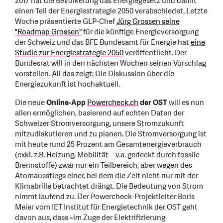
2017 hat die Bevölkerung das Energiegesetz und damit
einen Teil der Energiestrategie 2050 verabschiedet. Letzte
Woche präsentierte GLP-Chef
Jürg Grossen seine
"Roadmap Grossen"
für die künftige Energieversorgung
der Schweiz und das BFE Bundesamt für Energie hat
eine
Studie zur Energiestrategie 2050
veröffentlicht. Der
Bundesrat will in den nächsten Wochen seinen Vorschlag
vorstellen. All das zeigt: Die Diskussion über die
Energiezukunft ist hochaktuell.
Die neue
Online-App
Powercheck.ch
der OST
will es nun
allen ermöglichen, basierend auf echten Daten der
Schweizer Stromversorgung, unsere Stromzukunft
mitzudiskutieren und zu planen. Die Stromversorgung ist
mit heute rund 25 Prozent am Gesamtenergieverbrauch
(exkl. z.B. Heizung, Mobilität – v.a. gedeckt durch fossile
Brennstoffe) zwar nur ein Teilbereich, aber wegen des
Atomausstiegs einer, bei dem die Zeit nicht nur mit der
Klimabrille betrachtet drängt. Die Bedeutung von Strom
nimmt laufend zu. Der Powercheck-Projektleiter Boris
Meier vom IET Institut für Energietechnik der OST geht
davon aus, dass «im Zuge der Elektrifizierung