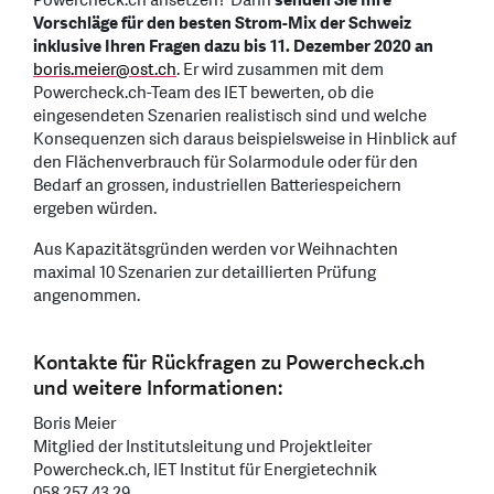
Powercheck.ch ansetzen? Dann
senden Sie Ihre
Vorschläge für den besten Strom-Mix der Schweiz
inklusive Ihren Fragen dazu bis 11. Dezember 2020 an
boris.meier
@
ost.ch
. Er wird zusammen mit dem
Powercheck.ch-Team des IET bewerten, ob die
eingesendeten Szenarien realistisch sind und welche
Konsequenzen sich daraus beispielsweise in Hinblick auf
den Flächenverbrauch für Solarmodule oder für den
Bedarf an grossen, industriellen Batteriespeichern
ergeben würden.
Aus Kapazitätsgründen werden vor Weihnachten
maximal 10 Szenarien zur detaillierten Prüfung
angenommen.
Kontakte für Rückfragen zu Powercheck.ch
und weitere Informationen:
Boris Meier
Mitglied der Institutsleitung und Projektleiter
Powercheck.ch, IET Institut für Energietechnik
058 257 43 29