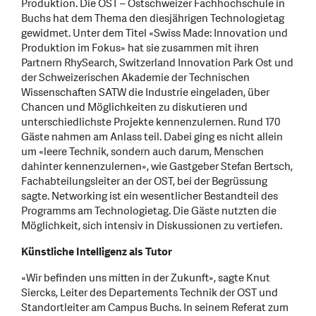
Produktion. Die OST – Ostschweizer Fachhochschule in
Buchs hat dem Thema den diesjährigen Technologietag
gewidmet. Unter dem Titel «Swiss Made: Innovation und
Produktion im Fokus» hat sie zusammen mit ihren
Partnern RhySearch, Switzerland Innovation Park Ost und
der Schweizerischen Akademie der Technischen
Wissenschaften SATW die Industrie eingeladen, über
Chancen und Möglichkeiten zu diskutieren und
unterschiedlichste Projekte kennenzulernen. Rund 170
Gäste nahmen am Anlass teil. Dabei ging es nicht allein
um «leere Technik, sondern auch darum, Menschen
dahinter kennenzulernen», wie Gastgeber Stefan Bertsch,
Fachabteilungsleiter an der OST, bei der Begrüssung
sagte. Networking ist ein wesentlicher Bestandteil des
Programms am Technologietag. Die Gäste nutzten die
Möglichkeit, sich intensiv in Diskussionen zu vertiefen.
Künstliche Intelligenz als Tutor
«Wir befinden uns mitten in der Zukunft», sagte Knut
Siercks, Leiter des Departements Technik der OST und
Standortleiter am Campus Buchs. In seinem Referat zum