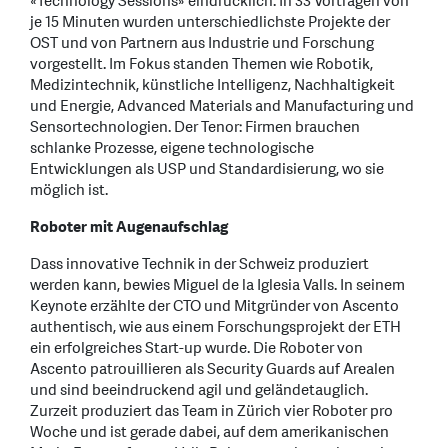
«Technology Sessions» eindrücklich. In 33 Vorträgen von
je 15 Minuten wurden unterschiedlichste Projekte der
OST und von Partnern aus Industrie und Forschung
vorgestellt. Im Fokus standen Themen wie Robotik,
Medizintechnik, künstliche Intelligenz, Nachhaltigkeit
und Energie, Advanced Materials and Manufacturing und
Sensortechnologien. Der Tenor: Firmen brauchen
schlanke Prozesse, eigene technologische
Entwicklungen als USP und Standardisierung, wo sie
möglich ist.
Roboter mit Augenaufschlag
Dass innovative Technik in der Schweiz produziert
werden kann, bewies Miguel de la Iglesia Valls. In seinem
Keynote erzählte der CTO und Mitgründer von Ascento
authentisch, wie aus einem Forschungsprojekt der ETH
ein erfolgreiches Start-up wurde. Die Roboter von
Ascento patrouillieren als Security Guards auf Arealen
und sind beeindruckend agil und geländetauglich.
Zurzeit produziert das Team in Zürich vier Roboter pro
Woche und ist gerade dabei, auf dem amerikanischen