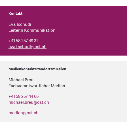
Kontakt
Eva Tschudi
Leiterin Kommunikation
+41 58 257 49 32
eva.tschudi
@
ost.ch
Medienkontakt Standort St.Gallen
Michael Breu
Fachverantwortlicher Medien
+41 58 257 44 66
michael.breu
@
ost.ch
medien
@
ost.ch