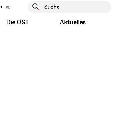
Suche starten
E
EN
Suche starten
Die OST
Aktuelles