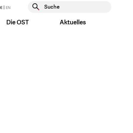
Suche starten
E
EN
Suche starten
Die OST
Aktuelles