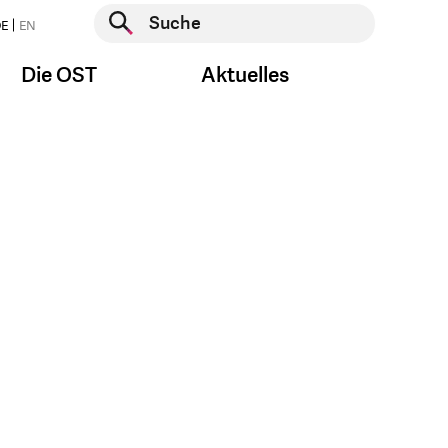
Suche starten
E
EN
Suche starten
Die OST
Aktuelles