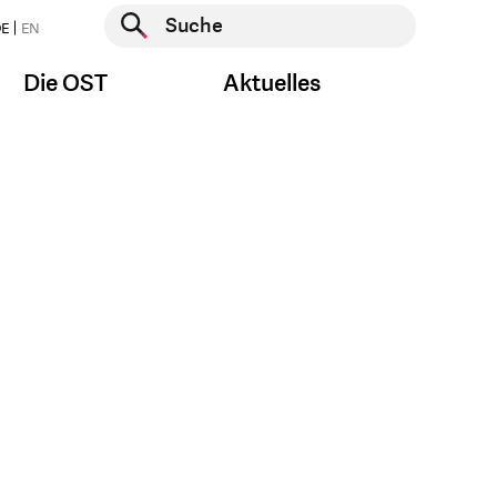
Suche starten
E
EN
Suche starten
Die OST
Aktuelles