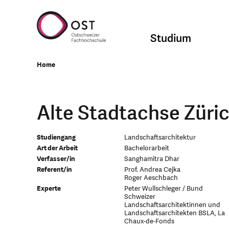
Studium
Home
Alte Stadtachse Züri
Studiengang
Landschaftsarchitektur
Art der Arbeit
Bachelorarbeit
Verfasser/in
Sanghamitra Dhar
Referent/in
Prof. Andrea Cejka
Roger Aeschbach
Experte
Peter Wullschleger / Bund
Schweizer
Landschaftsarchitektinnen und
Landschaftsarchitekten BSLA, La
Chaux-de-Fonds