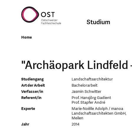
Studium
Home
"Archäopark Lindfeld 
Studiengang
Landschaftsarchitektur
Art der Arbeit
Bachelorarbeit
Verfasser/in
Jasmin Schwitter
Referent/in
Prof. Hansjörg Gadient
Prof. Stapfer André
Experte
Marie-Noëlle Adolph / manoa
Landschaftsarchitekten GmbH,
Meilen
Jahr
2014