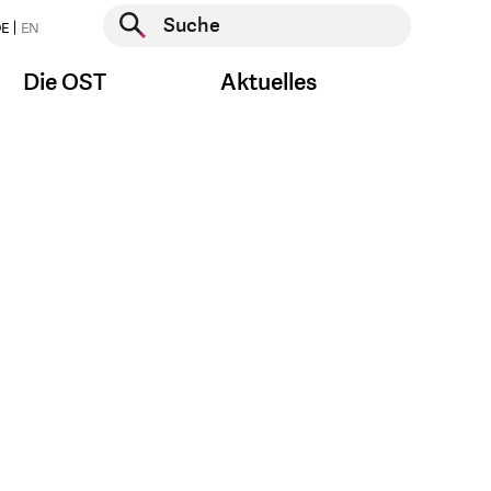
Suche starten
E
EN
Suche starten
Die OST
Aktuelles