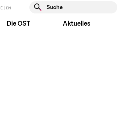
Suche starten
E
EN
Suche starten
Die OST
Aktuelles