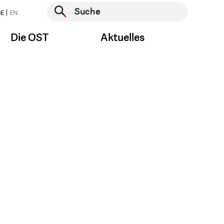
Suche starten
E
EN
Suche starten
Die OST
Aktuelles