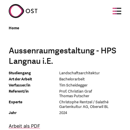
Home
Aussenraumgestaltung - HPS
Langnau i.E.
Studiengang
Landschaftsarchitektur
Art der Arbeit
Bachelorarbeit
Verfasser/in
Tim Scheidegger
Referent/in
Prof. Christian Graf
Thomas Putscher
Experte
Christophe Rentzel / Salathé
Gartenkultur AG, Oberwil BL
Jahr
2024
Arbeit als PDF