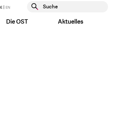
Suche starten
E
EN
Suche starten
Die OST
Aktuelles