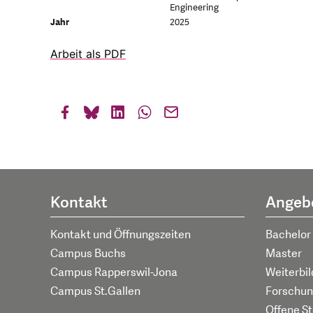
Engineering
Jahr
2025
Arbeit als PDF
Kontakt
Angeb
Kontakt und Öffnungszeiten
Bachelor
Campus Buchs
Master
Campus Rapperswil-Jona
Weiterbi
Campus St.Gallen
Forschun
Offene St