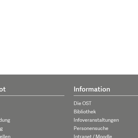
ot
Information
Die OST
Bibliothek
ldung
Infoveranstaltungen
g
Personensuche
ellen
Intranet / Moodle