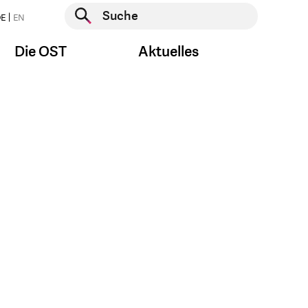
Suche starten
E
EN
Suche starten
Die OST
Aktuelles